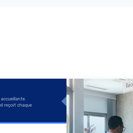
 accueillante.
il reçoit chaque