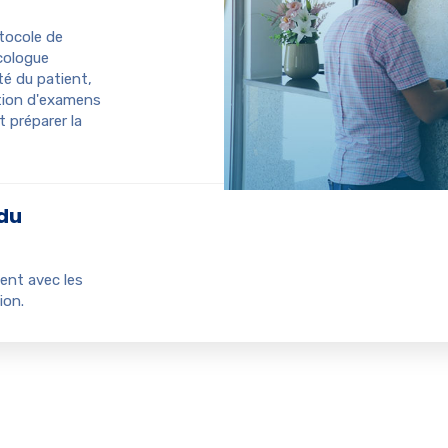
otocole de
cologue
té du patient,
ation d'examens
t préparer la
 du
ent avec les
ion.