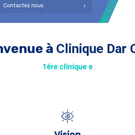
Contactez nous
Bienvenue à
C
1
é
r
e
c
l
i
n
i
q
u
e
e
n
T
u
n
i
s
i
e
e
n
Vision