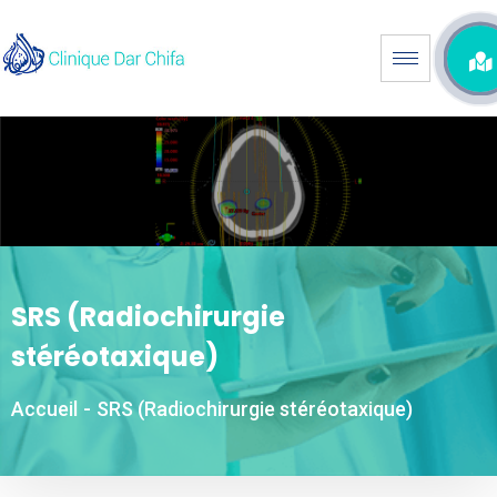
SRS (Radiochirurgie
stéréotaxique)
Accueil
-
SRS (Radiochirurgie stéréotaxique)