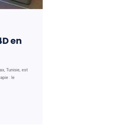
4D en
, Tunisie, est
pie : le