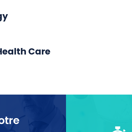
gy
Health Care
otre