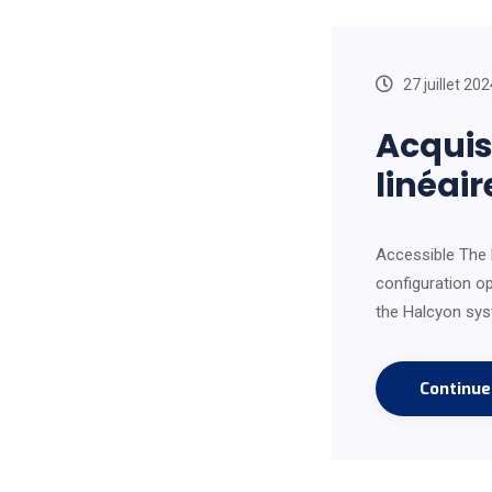
27 juillet 202
Acquis
linéai
Accessible The 
configuration op
the Halcyon syst
Continu