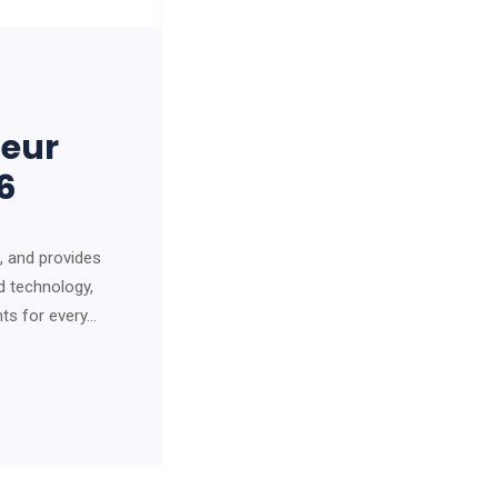
teur
6
, and provides
ed technology,
nts for every…