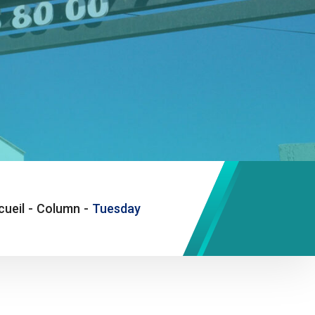
cueil
-
Column
-
Tuesday