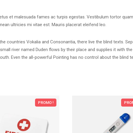
etus et malesuada fames ac turpis egestas. Vestibulum tortor quam, fe
n ultricies mi vitae est. Mauris placerat eleifend leo.
he countries Vokalia and Consonantia, there live the blind texts. Sep
all river named Duden flows by their place and supplies it with the n
uth. Even the all-powerful Pointing has no control about the blind te
PROMO !
PROM