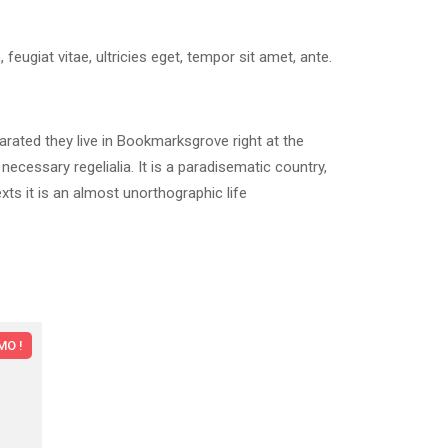
ugiat vitae, ultricies eget, tempor sit amet, ante.
arated they live in Bookmarksgrove right at the
ecessary regelialia. It is a paradisematic country,
xts it is an almost unorthographic life
O !