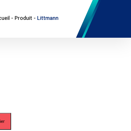
ueil
-
Produit
-
Littmann
ier