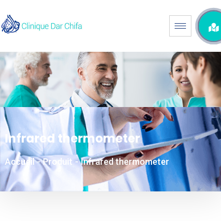
Infrared thermometer
Accueil
-
Produit
-
Infrared thermometer